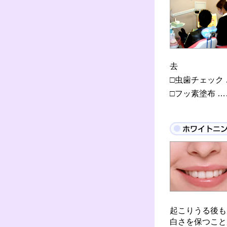
去
□虫歯チェック
□フッ素塗布 
起こりうる後も
白さを保つこと