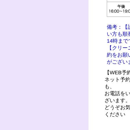
備考：【
い方も順
14時まで
【クリー
約をお願
がござい
【WEB予
ネット予
も、
お電話を
ざいます
どうぞお
ください