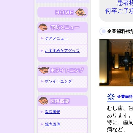
患者
何卒ご了
企業歯科検
ケアメニュー
おすすめケアグッズ
ホワイトニング
企業歯科
むし歯、
医院風景
あります
特に、歯
院内設備
病など、