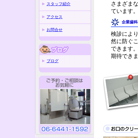
さまざま
スタッフ紹介
ています
アクセス
企業歯科
お問合せ
検診によ
然に防ぐ
できます
期待でき
ブログ